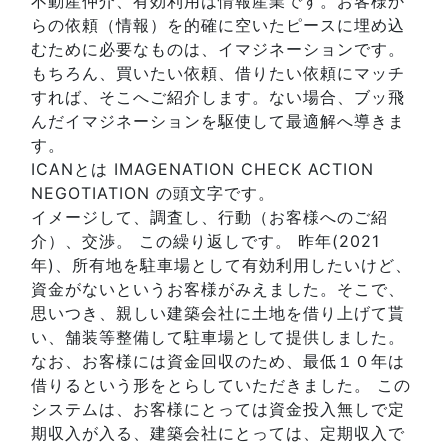
不動産仲介、有効利用は情報産業です。お客様か
らの依頼（情報）を的確に空いたピースに埋め込
むために必要なものは、イマジネーションです。
もちろん、買いたい依頼、借りたい依頼にマッチ
すれば、そこへご紹介します。ない場合、ブッ飛
んだイマジネーションを駆使して最適解へ導きま
す。
ICANとは IMAGENATION CHECK ACTION
NEGOTIATION の頭文字です。
イメージして、調査し、行動（お客様へのご紹
介）、交渉。 この繰り返しです。 昨年(2021
年)、所有地を駐車場として有効利用したいけど、
資金がないというお客様がみえました。そこで、
思いつき、親しい建築会社に土地を借り上げて貰
い、舗装等整備して駐車場として提供しました。
なお、お客様には資金回収のため、最低１０年は
借りるという形をとらしていただきました。 この
システムは、お客様にとっては資金投入無しで定
期収入が入る、建築会社にとっては、定期収入で